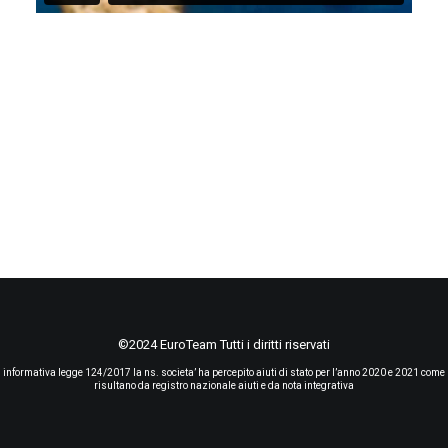
©2024 EuroTeam Tutti i diritti riservati
informativa legge 124/2017 la ns. societa’ ha percepito aiuti di stato per l’anno 2020 e 2021 come
risultano da registro nazionale aiuti e da nota integrativa